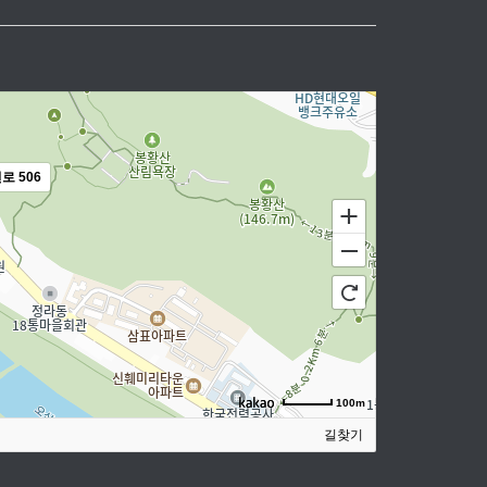
로 506
100m
길찾기