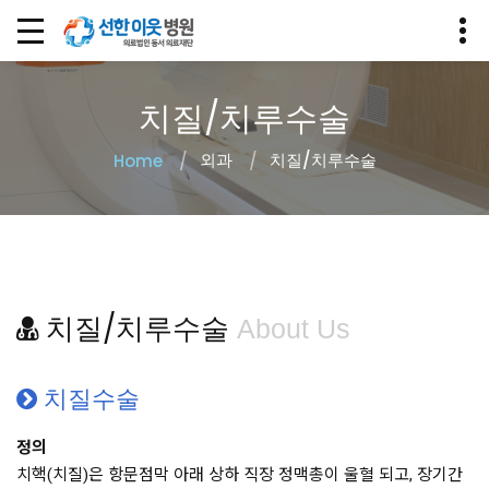
치질/치루수술
외과
치질/치루수술
Home
치질/치루수술
About Us
치질수술
정의
치핵(치질)은 항문점막 아래 상하 직장 정맥총이 울혈 되고, 장기간