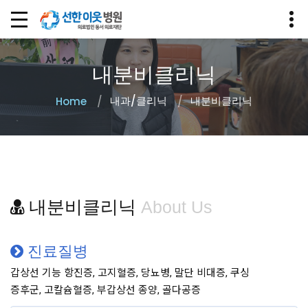
내분비클리닉
내과/클리닉
내분비클리닉
Home
내분비클리닉
About Us
진료질병
갑상선 기능 항진증, 고지혈증, 당뇨병, 말단 비대증, 쿠싱
증후군, 고칼슘혈증, 부갑상선 종양, 골다공증