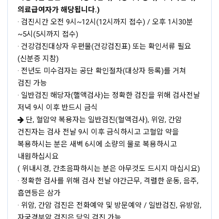
의료급여자가 해당됩니다.)
· 검진시간 오전 9시~12시(12시까지 접수) / 오후 1시30분
~5시(5시까지 접수)
· 건강검진대상자 우편물(건강검진표) 또는 확인서류 필요
(신분증 지참)
· 전년도 미수검자는 공단 확인절차(대상자 등록)를 거쳐
검진 가능
· 일반검진 해당자(핼액검사)는 정확한 검진을 위해 검사전날
저녁 9시 이후 반드시 금식
단, 혈압약 복용자는 일반검진(혈액검사), 위암, 간암
건진자는 검사 전날 9시 이후 금식하시고 고혈압 약을
복용하시는 분은 새벽 6시에 소량의 물로 복용하시고
내원하십시요
( 위내시경, 간초음파하시는 분은 아무것도 드시지 마십시요)
· 정확한 검사를 위해 검사 전날 야간근무, 격렬한 운동, 음주,
흡연등은 삼가
· 위암, 간암 검진은 전화예약 및 방문예약 / 일반검진, 유방암,
자궁경부암 검진은 당일 검진 가능