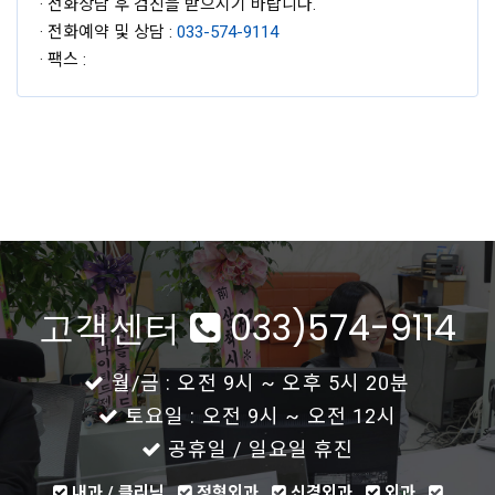
· 전화상담 후 검진을 받으시기 바랍니다.
· 전화예약 및 상담 :
033-574-9114
· 팩스 :
고객센터
033)574-9114
월/금 : 오전 9시 ~ 오후 5시 20분
토요일 : 오전 9시 ~ 오전 12시
공휴일 / 일요일 휴진
내과 / 클리닉
정형외과
신경외과
외과